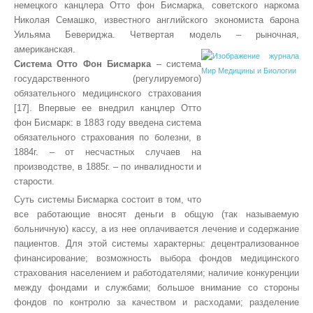
немецкого канцлера
Отто фон Бисмарка
, советского наркома
Николая Семашко,
известного английского экономиста барона
Уильяма Бевериджа
. Четвертая модель – рыночная,
американская.
Система Отто Фон Бисмарка
– система
государственного (регулируемого)
обязательного медицинского
страхования
[17]. Впервые ее внедрил канцлер Отто
фон Бисмарк: в 1883 году введена система
обязательного страхования по болезни, в
1884г. – от несчастных случаев на
производстве, в 1885г. – по инвалидности и
старости.
Суть системы Бисмарка состоит в том, что
все работающие вносят деньги в общую (так называемую
больничную) кассу, а из нее оплачивается лечение и содержание
пациентов. Для этой системы характерны: децентрализованное
финансирование; возможность выбора фондов медицинского
страхования населением и работодателями; наличие конкуренции
между фондами и службами; большое внимание со стороны
фондов по контролю за качеством и расходами; разделение