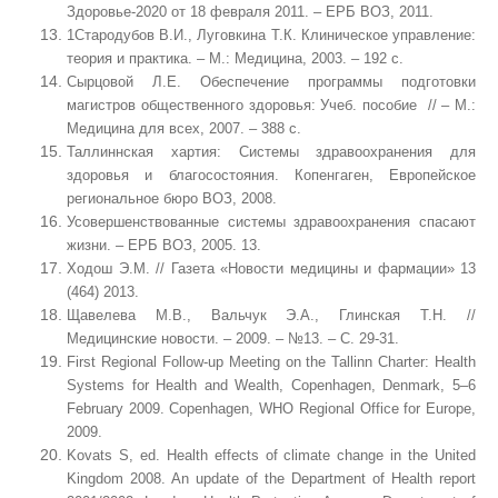
Здоровье-2020 от 18 февраля 2011. – ЕРБ ВОЗ, 2011.
1
Стародубов В.И., Луговкина Т.К. Клиническое управление:
теория и практика. – М.: Медицина, 2003. – 192 с.
Сырцовой Л.Е. Обеспечение программы подготовки
магистров общественного здоровья: Учеб. пособие // – М.:
Медицина для всех, 2007. – 388 с.
Таллиннская хартия: Системы здравоохранения для
здоровья и благосостояния. Копенгаген, Европейское
региональное бюро ВОЗ, 2008.
Усовершенствованные системы здравоохранения спасают
жизни. – ЕРБ ВОЗ, 2005. 13.
Ходош Э.М. // Газета «Новости медицины и фармации» 13
(464) 2013.
Щавелева М.В., Вальчук Э.А., Глинская Т.Н. //
Медицинские новости. – 2009. – №13. – С. 29-31.
First Regional Follow-up Meeting on the
Tallinn
Charter: Health
Systems for Health and Wealth,
Copenhagen
,
Denmark
, 5–6
February 2009.
Copenhagen
, WHO Regional Office for
Europe
,
2009.
Kovats S, ed.
Health effects of climate change in the United
Kingdom 2008. An update of the Department of Health report