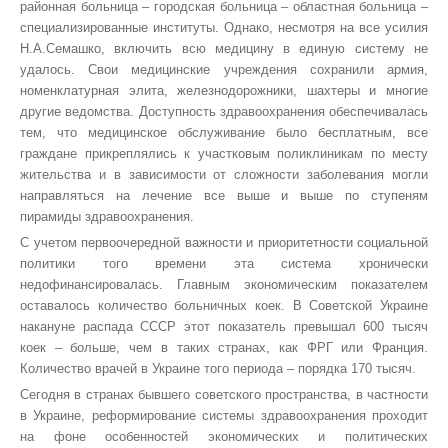
районная больница – городская больница – областная больница –
специализированные институты. Однако, несмотря на все усилия
Н.А.Семашко, включить всю медицину в единую систему не
удалось. Свои медицинские учреждения сохранили армия,
номенклатурная элита, железнодорожники, шахтеры и многие
другие ведомства. Доступность здравоохранения обеспечивалась
тем, что медицинское обслуживание было бесплатным, все
граждане прикреплялись к участковым поликлиникам по месту
жительства и в зависимости от сложности заболевания могли
направляться на лечение все выше и выше по ступеням
пирамиды здравоохранения.
С учетом первоочередной важности и приоритетности социальной
политики того времени эта система хронически
недофинансировалась. Главным экономическим показателем
оставалось количество больничных коек. В Советской Украине
накануне распада СССР этот показатель превышал 600 тысяч
коек – больше, чем в таких странах, как ФРГ или Франция.
Количество врачей в Украине того периода – порядка 170 тысяч.
Сегодня в странах бывшего советского пространства, в частности
в Украине, реформирование системы здравоохранения проходит
на фоне особенностей экономических и политических