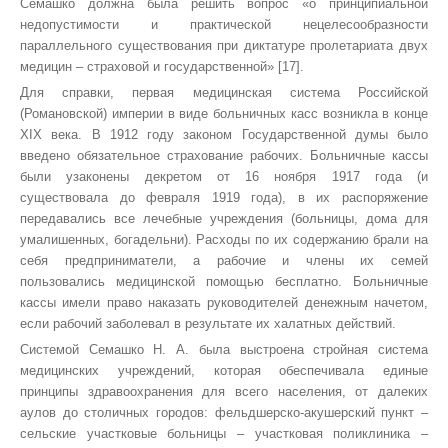
Семашко должна была решить вопрос «о принципиальной
недопустимости и практической нецелесообразности
параллельного существования при диктатуре пролетариата двух
медицин – страховой и государственной» [17].
Для справки, первая медицинская система Российской
(Романовской) империи в виде больничных касс возникла в конце
XIX века. В 1912 году законом Государственной думы было
введено обязательное страхование рабочих. Больничные кассы
были узаконены декретом от 16 ноября 1917 года (и
существовала до февраля 1919 года), в их распоряжение
передавались все лечебные учреждения (больницы, дома для
умалишенных, богадельни). Расходы по их содержанию брали на
себя предприниматели, а рабочие и члены их семей
пользовались медицинской помощью бесплатно. Больничные
кассы имели право наказать руководителей денежным начетом,
если рабочий заболевал в результате их халатных действий.
Системой Семашко Н. А. была выстроена стройная система
медицинских учреждений, которая обеспечивала единые
принципы здравоохранения для всего населения, от далеких
аулов до столичных городов: фельдшерско-акушерский пункт –
сельские участковые больницы – участковая поликлиника –