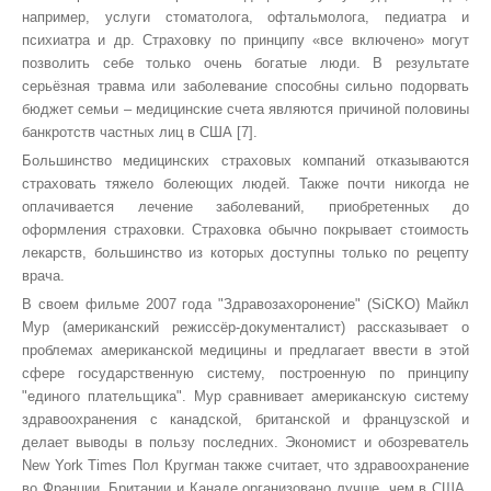
например, услуги стоматолога, офтальмолога, педиатра и
психиатра и др. Страховку по принципу «все включено» могут
позволить себе только очень богатые люди. В результате
серьёзная травма или заболевание способны сильно подорвать
бюджет семьи – медицинские счета являются причиной половины
банкротств частных лиц в США [7].
Большинство медицинских страховых компаний отказываются
страховать тяжело болеющих людей. Также почти никогда не
оплачивается лечение заболеваний, приобретенных до
оформления страховки. Страховка обычно покрывает стоимость
лекарств, большинство из которых доступны только по рецепту
врача.
В своем фильме 2007 года "Здравозахоронение" (SiCKO) Майкл
Мур (американский режиссёр-документалист) рассказывает о
проблемах американской медицины и предлагает ввести в этой
сфере государственную систему, построенную по принципу
"единого плательщика". Мур сравнивает американскую систему
здравоохранения с канадской, британской и французской и
делает выводы в пользу последних. Экономист и обозреватель
New York Times Пол Кругман также считает, что здравоохранение
во Франции, Британии и Канаде организовано лучше, чем в США.