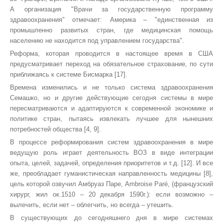
А организация "Врачи за государственную программу
здравоохранения" отмечает: Америка – "единственная из
промышленно развитых стран, где медицинская помощь
населению не находится под управлением государства".
Реформа, которая проводится в настоящее время в США
предусматривает переход на обязательное страхование, по сути
приближаясь к системе Бисмарка [17].
Времена изменились и не только система здравоохранения
Семашко, но и другие действующие сегодня системы в мире
пересматриваются и адаптируются к современной экономике и
политике стран, пытаясь извлекать лучшее для нынешних
потребностей общества [4, 9].
В процессе реформирования систем здравоохранения в мире
ведущую роль играет деятельность ВОЗ в виде интеграции
опыта, целей, задачей, определения приоритетов и т.д. [12]. И все
же, преобладает гуманистическая направленность медицины [8],
цель которой озвучил Амбруаз Паре, Ambroise Paré, (французский
хирург, жил ок.1510 – 20 декабря 1590г.): если возможно –
вылечить, если нет – облегчить, но всегда – утешить.
В существующих до сегодняшнего дня в мире системах