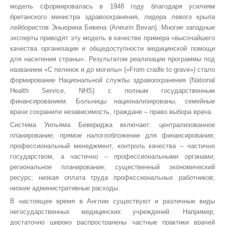
модель сформировалась в 1948 году благодаря усилиям
британского министра здравоохранения, лидера левого крыла
лейбористов Эньюрина Бивена (Aneurin Bevan). Многие западные
эксперты приводят эту модель в качестве примера «высочайшего
качества организации и общедоступности медицинской помощи
для населения страны». Результатом реализации программы под
названием «С пеленок и до могилы» («
From
c
radle to grave») стало
формирование Национальной службы здравоохранения (National
Health Service, NHS) с полным государственным
финансированием. Больницы национализированы, семейные
врачи сохранили независимость, граждане – право выбора врача.
Система
Уильяма Бевериджа включает: централизованное
планирование; прямое налогообложение для финансирования;
профессиональный менеджмент, контроль качества – частично
государством, а частично – профессиональными органами;
региональное планирование; существенный экономический
ресурс; низкая оплата труда профессиональных работников;
низкие административные расходы.
В настоящее время в Англии существуют и различные виды
негосударственных медицинских учреждений. Например,
достаточно широко распространены частные практики врачей