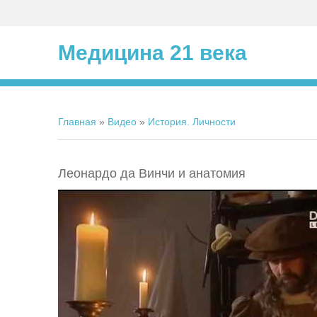
Медицина 21 века
Главная
»
Видео
»
История. Личности
Леонардо да Винчи и анатомия