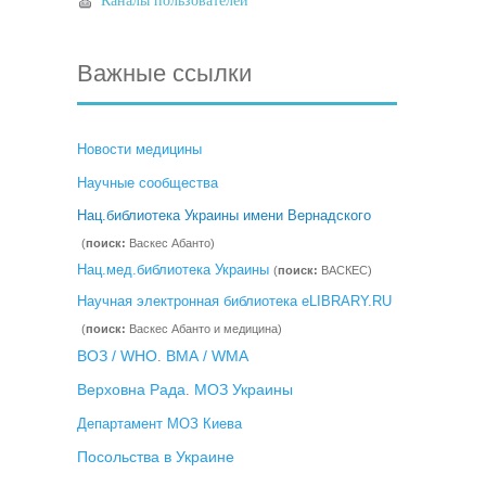
Каналы пользователей
Важные ссылки
Новости медицины
Научные сообщества
Нац.библиотека Украины имени Вернадского
(
поиск:
Васкес Абанто)
Нац.мед.библиотека Украины
(
поиск:
ВАСКЕС)
Научная электронная библиотека eLIBRARY.RU
(
поиск:
Васкес Абанто и медицина)
ВОЗ / WHO
ВМА / WMA
.
Верховна Рада
МОЗ Украины
.
Департамент МОЗ Киева
Посольства в Украине