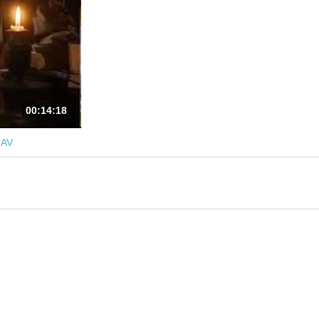
00:14:18
-AV