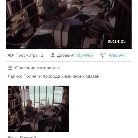
00:14:25
Просмотры
: 1
Добавил
:
My-Web
Web-AV
Описание материала
:
Лайнус Полинг и природа химических связей
Язык
: Русский