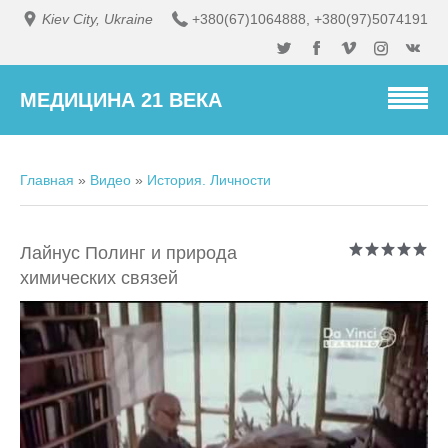
Kiev City, Ukraine
+380(67)1064888
,
+380(97)5074191
МЕДИЦИНА 21 ВЕКА
Главная
»
Видео
»
История. Личности
Лайнус Полинг и природа
химических связей