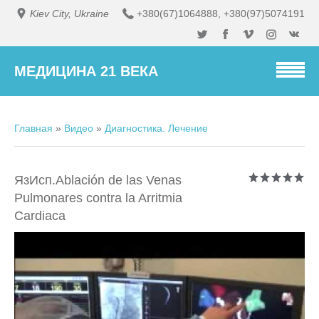
Kiev City, Ukraine
+380(67)1064888
,
+380(97)5074191
МЕДИЦИНА 21 ВЕКА
Главная
»
Видео
»
Диагностика. Лечение
ЯзИсп.Ablación de las Venas
Pulmonares contra la Arritmia
Cardiaca