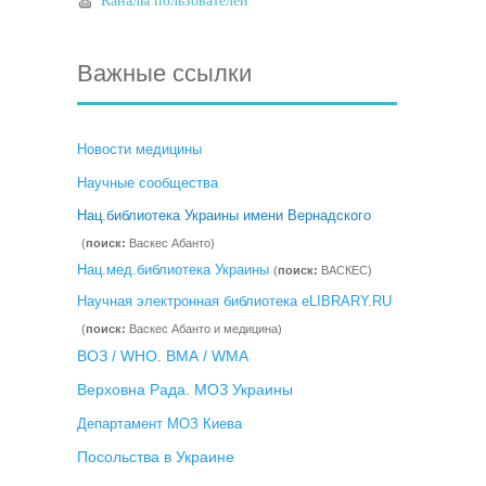
Каналы пользователей
Важные ссылки
Новости медицины
Научные сообщества
Нац.библиотека Украины имени Вернадского
(
поиск:
Васкес Абанто)
Нац.мед.библиотека Украины
(
поиск:
ВАСКЕС)
Научная электронная библиотека eLIBRARY.RU
(
поиск:
Васкес Абанто и медицина)
ВОЗ / WHO
ВМА / WMA
.
Верховна Рада
МОЗ Украины
.
Департамент МОЗ Киева
Посольства в Украине