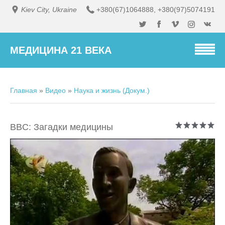
Kiev City, Ukraine
+380(67)1064888
,
+380(97)5074191
МЕДИЦИНА 21 ВЕКА
Главная
»
Видео
»
Наука и жизнь (Докум.)
BBC: Загадки медицины