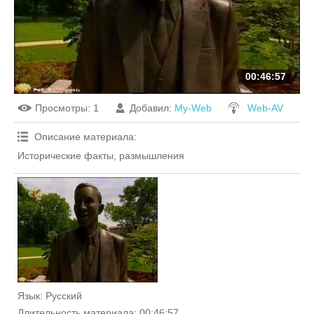
00:46:57
Просмотры
: 1
Добавил
:
My-Web
Web-AV
Описание материала
:
Исторические факты, размышления
Язык
: Русский
Длительность материала
: 00:46:57