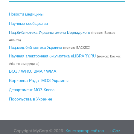
Новости медицины
Научные сообщества
Нац.библиотека Украины имени Вернадского
(
поиск:
Васкес
Абанто)
Нац.мед.библиотека Украины
(
поиск:
ВАСКЕС)
Научная электронная библиотека eLIBRARY.RU
(
поиск:
Васкес
Абанто и медицина)
ВОЗ / WHO
ВМА / WMA
.
Верховна Рада
МОЗ Украины
.
Департамент МОЗ Киева
Посольства в Украине
Copyright MyCorp © 2026
.
Конструктор сайтов
—
uCoz