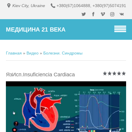
Kiev City, Ukraine
+380(67)1064888
,
+380(97)5074191
МЕДИЦИНА 21 ВЕКА
Главная
»
Видео
»
Болезни. Синдромы
ЯзИсп.Insuficiencia Cardiaca