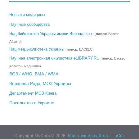
Новости медицины
Научные сообщества
Нац.библиотека Украины имени Вернадского
(
поиск:
Васкес
Абанто)
Нац.мед.библиотека Украины
(
поиск:
ВАСКЕС)
Научная электронная библиотека eLIBRARY.RU
(
поиск:
Васкес
Абанто и медицина)
ВОЗ / WHO
ВМА / WMA
.
Верховна Рада
МОЗ Украины
.
Департамент МОЗ Киева
Посольства в Украине
Copyright MyCorp © 2026
.
Конструктор сайтов
—
uCoz