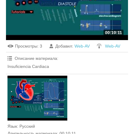
00:10:11
Просмотры
: 3
Добавил
:
Web-AV
Web-AV
Описание материала
:
Insuficiencia Cardiaca
Язык
: Русский
Длительность материала
: 00:10:11