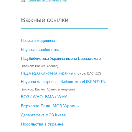
Каналы пользователей
Важные ссылки
Новости медицины
Научные сообщества
Нац.библиотека Украины имени Вернадского
(
поиск:
Васкес Абанто)
Нац.мед.библиотека Украины
(
поиск:
ВАСКЕС)
Научная электронная библиотека eLIBRARY.RU
(
поиск:
Васкес Абанто и медицина)
ВОЗ / WHO
ВМА / WMA
.
Верховна Рада
МОЗ Украины
.
Департамент МОЗ Киева
Посольства в Украине