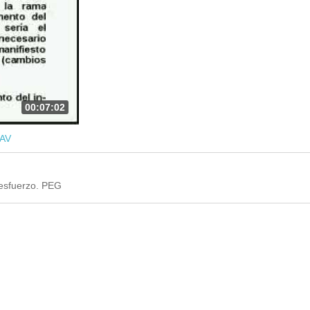
00:07:02
AV
 esfuerzo. PEG